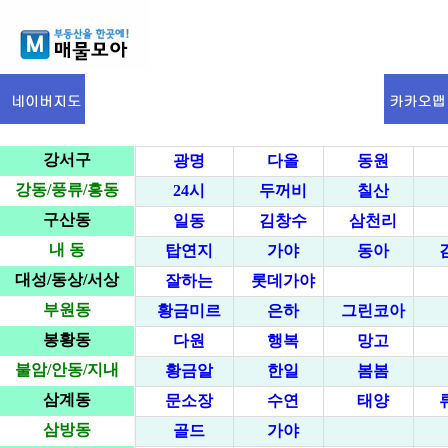
강서구
광명
다올
동원
강동/풍류/흥동
24시
두꺼비
칠산
구산동
일동
김창수
삼천리
내 동
탑연지
가야
동아
대성/동상/서상
잘하는
롯데가야
부원동
황금미르
은하
그린코아
봉황동
다원
행복
망고
불암/안동/지내
황금알
한일
봄봄
삼계동
문소장
수연
태양
삼방동
골드
가야