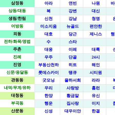
삼정동
아라
연빈
나원
바
상동/대동
복
강변
대신
생림/한림
신천
강남
청명
어방동
미소지움
뉴골드
편안한
외동
대호
당근
제니스
행
전하/화목/명법
수
스타
주촌
대웅
이레
대륙
진례
우주
단골
24시
진영
부동산천하
히트
해인
신문/응달동
롯데스카이
땡큐
시티원
관동동
굿모닝
율하서희
라라
내덕/무계/유하
우리
사랑방
홈런
대청동
한양
황금알
유신
부곡동
행운
집사랑
이지
산문동
신성
대우이안
한결