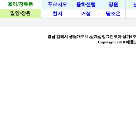
율하/장유동
푸르지오
율하센텀
영원
밀양/창원
천지
거성
땅조은
경남 김해시 생림대로31,삼계삼정그린코아 상가6호. | 
Copyright 2018 매물모아